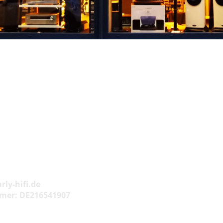
ly-hifi.de
mer: DE216541907